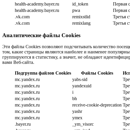
health-academy.bayer.ru
id_token
Первая 
health-academy.bayer.ru
pwa
Первая 
.vk.com
remixstlid
Третья с
.vk.com
remixlang
Третья с
Аналитические файлы Cookies
Эти файлы Cookies позволяют подсчитывать количество посеще
том, какие страницы являются наиболее и наименее популярны
группируются в статистику, а значит, не обладают идентифици
вами Веб-сайта.
Подгруппа файлов Cookies
Файлы Cookies
Ис
mc.yandex.ru
yabs-sid
Тре
mc.yandex.ru
yandexuid
Тре
mc.yandex.ru
i
Тре
mc.yandex.ru
bh
Тре
mc.yandex.ru
receive-cookie-deprecation
Тре
mc.yandex.ru
yashr
Тре
mc.yandex.ru
ymex
Тре
.bayer.ru
_ym_visorc
Тре