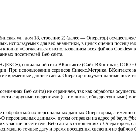
нская ул., дом 18, строение 2) (далее — Оператор) осуществляет
анных, используемых для веб-аналитики, в целях оценки посещаем
ем кнопки «Согласиться с использованием всех файлов Cookies»
анных посетителей Веб-сайта.
НДЕКС»), социальной сети ВКонтакте (Сайт ВКонтакте, ООО «В
и. При использовании сервисов Яндекс.Метрика, ВКонтакте на 
угие временные данные сайта. Оператор получает данные посети
сещениях Веб-сайта) не ограничен, так как обработка осуществл
ности с другими сведениями (в том числе, общедоступными) мо
е с обработкой их персональных данных Оператором, а именно п
О персональных данных», путем отправки на адрес pd.bayru@baye
х участие посетителя Веб-сайта в отношениях с Оператором, сл
ксимально точные дату и время посещения, сведения из файлов C