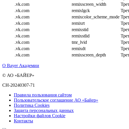
.vk.com
remixscreen_width
Тре
.vk.com
remixlgck
Тре
.vk.com
remixcolor_scheme_mode
Тре
.vk.com
remixrt
Тре
.vk.com
remixstid
Тре
.vk.com
remixstlid
Тре
.vk.com
tmr_lvid
Тре
.vk.com
remixdt
Тре
.vk.com
remixscreen_depth
Тре
О Bayer Академии
© АО «БАЙЕР»
CH-20240307-71
Правила пользования сайтом
Пользовательское соглашение АО «Байер»
Политика Cookies
Защита персональных данных
Настройки файлов Cookie
Контакты