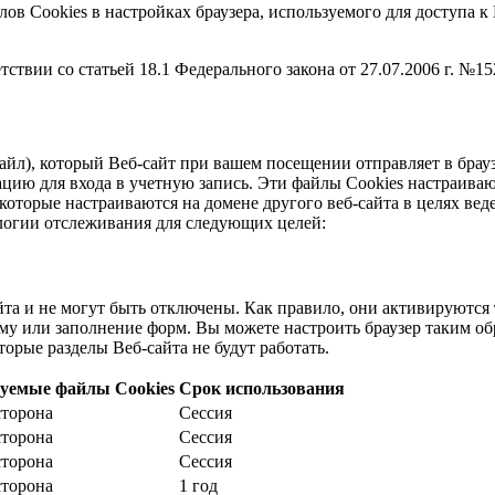
ов Cookies в настройках браузера, используемого для доступа к 
ствии со статьей 18.1 Федерального закона от 27.07.2006 г. №
л), который Веб-сайт при вашем посещении отправляет в браузе
цию для входа в учетную запись. Эти файлы Cookies настраива
 которые настраиваются на домене другого веб-сайта в целях ве
ологии отслеживания для следующих целей:
а и не могут быть отключены. Как правило, они активируются т
ему или заполнение форм. Вы можете настроить браузер таким о
торые разделы Веб-сайта не будут работать.
уемые файлы Cookies
Срок использования
сторона
Сессия
сторона
Сессия
сторона
Сессия
сторона
1 год