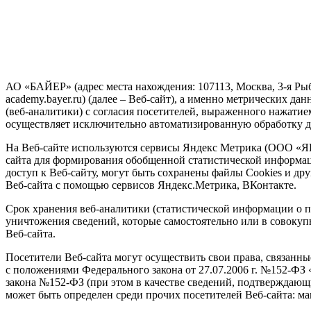
АО «БАЙЕР» (адрес места нахождения: 107113, Москва, 3-я Рыби
academy.bayer.ru) (далее – Веб-сайт), а именно метрических д
(веб-аналитики) с согласия посетителей, выраженного нажати
осуществляет исключительно автоматизированную обработку д
На Веб-сайте используются сервисы Яндекс Метрика (ООО «Я
сайта для формирования обобщенной статистической информаци
доступ к Веб-сайту, могут быть сохранены файлы Cookies и др
Веб-сайта с помощью сервисов Яндекс.Метрика, ВКонтакте.
Срок хранения веб-аналитики (статистической информации о по
уничтожения сведений, которые самостоятельно или в совокуп
Веб-сайта.
Посетители Веб-сайта могут осуществить свои права, связанны
с положениями Федерального закона от 27.07.2006 г. №152-ФЗ «
закона №152-ФЗ (при этом в качестве сведений, подтверждающи
может быть определен среди прочих посетителей Веб-сайта: ма