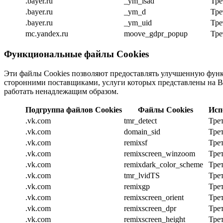
.bayer.ru
_ym_isad
Тре
.bayer.ru
_ym_d
Тре
.bayer.ru
_ym_uid
Тре
mc.yandex.ru
moove_gdpr_popup
Тре
Функциональные файлы Cookies
Эти файлы Cookies позволяют предоставлять улучшенную функ
сторонними поставщиками, услуги которых представлены на Веб
работать ненадлежащим образом.
Подгруппа файлов Cookies
Файлы Cookies
Исп
.vk.com
tmr_detect
Тре
.vk.com
domain_sid
Тре
.vk.com
remixsf
Тре
.vk.com
remixscreen_winzoom
Тре
.vk.com
remixdark_color_scheme
Тре
.vk.com
tmr_lvidTS
Тре
.vk.com
remixgp
Тре
.vk.com
remixscreen_orient
Тре
.vk.com
remixscreen_dpr
Тре
.vk.com
remixscreen_height
Тре