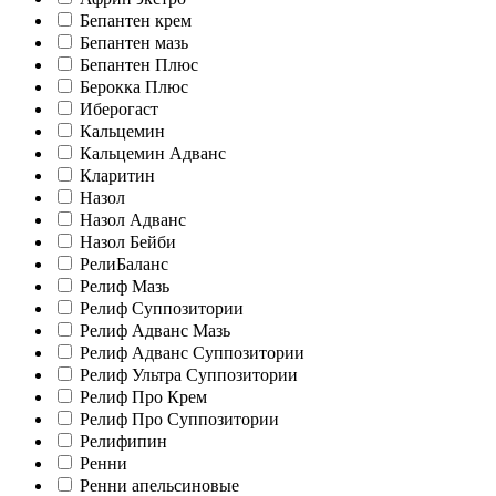
Бепантен крем
Бепантен мазь
Бепантен Плюс
Берокка Плюс
Иберогаст
Кальцемин
Кальцемин Адванс
Кларитин
Назол
Назол Адванс
Назол Бейби
РелиБаланс
Релиф Мазь
Релиф Суппозитории
Релиф Адванс Мазь
Релиф Адванс Суппозитории
Релиф Ультра Суппозитории
Релиф Про Крем
Релиф Про Суппозитории
Релифипин
Ренни
Ренни апельсиновые