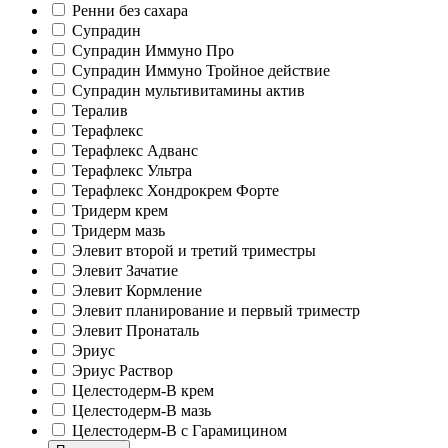
Ренни без сахара
Супрадин
Супрадин Иммуно Про
Супрадин Иммуно Тройное действие
Супрадин мультивитамины актив
Тералив
Терафлекс
Терафлекс Адванс
Терафлекс Ультра
Терафлекс Хондрокрем Форте
Тридерм крем
Тридерм мазь
Элевит второй и третий триместры
Элевит Зачатие
Элевит Кормление
Элевит планирование и первый триместр
Элевит Пронаталь
Эриус
Эриус Раствор
Целестодерм-В крем
Целестодерм-В мазь
Целестодерм-В с Гарамицином