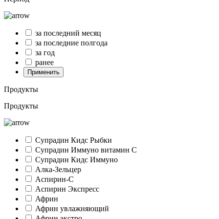
за последний месяц
за последние полгода
за год
ранее
Применить
Продукты
Продукты
Супрадин Кидс Рыбки
Супрадин Иммуно витамин С
Супрадин Кидс Иммуно
Алка-Зельцер
Аспирин-C
Аспирин Экспресс
Африн
Африн увлажняющий
Африн экстро