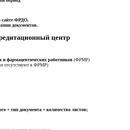
ый период
а сайте ФРДО.
копии документов.
кредитационный центр
х и фармацевтических работников
(ФРМР)
ии отсутствуют в ФРМР)
го + тип документа + количество листов;