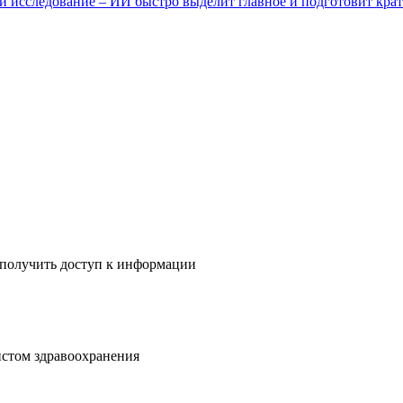
и исследование – ИИ быстро выделит главное и подготовит крат
 получить доступ к информации
истом здравоохранения