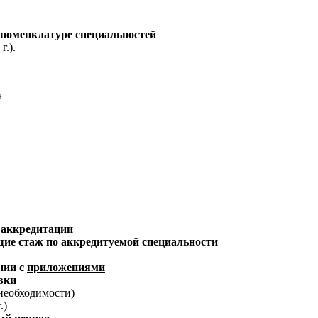
 номенклатуре специальностей
г.).
а
б аккредитации
ие стаж по аккредитуемой специальности
нии с
приложениями
вки
необходимости)
.)