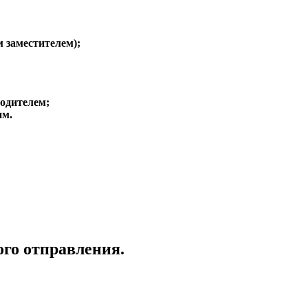
 заместителем);
одителем;
им.
ого отправления.