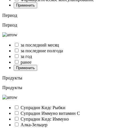
Применить
Период
Период
за последний месяц
за последние полгода
за год
ранее
Применить
Продукты
Продукты
Супрадин Кидс Рыбки
Супрадин Иммуно витамин С
Супрадин Кидс Иммуно
Алка-Зельцер