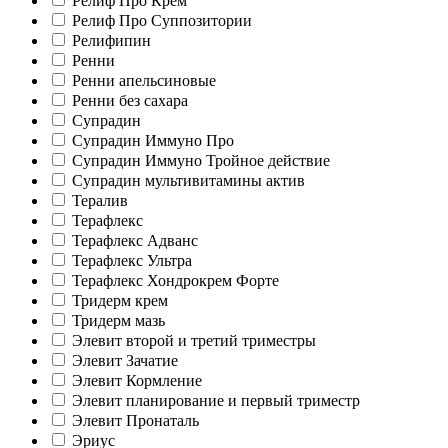
Релиф Про Крем
Релиф Про Суппозитории
Релифипин
Ренни
Ренни апельсиновые
Ренни без сахара
Супрадин
Супрадин Иммуно Про
Супрадин Иммуно Тройное действие
Супрадин мультивитамины актив
Тералив
Терафлекс
Терафлекс Адванс
Терафлекс Ультра
Терафлекс Хондрокрем Форте
Тридерм крем
Тридерм мазь
Элевит второй и третий триместры
Элевит Зачатие
Элевит Кормление
Элевит планирование и первый триместр
Элевит Пронаталь
Эриус