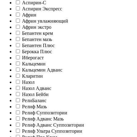
Аспирин-C
Аспирин Экспресс
Африн
Африн увлажняющий
Африн экстро
Бепантен крем
Бепантен мазь
Бепантен Плюс
Берокка Плюс
Иберогаст
Кальцемин
Кальцемин Адванс
Кларитин
Назол
Назол Адванс
Назол Бейби
РелиБаланс
Релиф Мазь
Релиф Суппозитории
Релиф Адванс Мазь
Релиф Адванс Суппозитории
Релиф Ультра Суппозитории