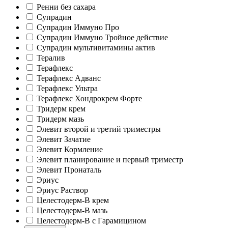
Ренни без сахара
Супрадин
Супрадин Иммуно Про
Супрадин Иммуно Тройное действие
Супрадин мультивитамины актив
Тералив
Терафлекс
Терафлекс Адванс
Терафлекс Ультра
Терафлекс Хондрокрем Форте
Тридерм крем
Тридерм мазь
Элевит второй и третий триместры
Элевит Зачатие
Элевит Кормление
Элевит планирование и первый триместр
Элевит Пронаталь
Эриус
Эриус Раствор
Целестодерм-В крем
Целестодерм-В мазь
Целестодерм-В с Гарамицином