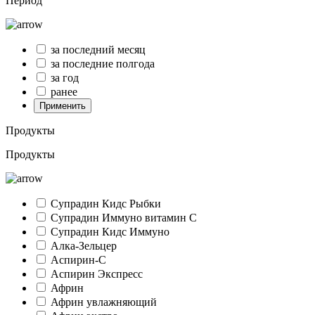
Период
за последний месяц
за последние полгода
за год
ранее
Применить
Продукты
Продукты
Супрадин Кидс Рыбки
Супрадин Иммуно витамин С
Супрадин Кидс Иммуно
Алка-Зельцер
Аспирин-C
Аспирин Экспресс
Африн
Африн увлажняющий