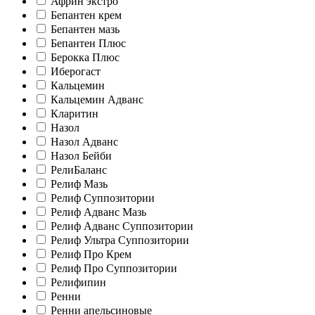
Африн экстро
Бепантен крем
Бепантен мазь
Бепантен Плюс
Берокка Плюс
Иберогаст
Кальцемин
Кальцемин Адванс
Кларитин
Назол
Назол Адванс
Назол Бейби
РелиБаланс
Релиф Мазь
Релиф Суппозитории
Релиф Адванс Мазь
Релиф Адванс Суппозитории
Релиф Ультра Суппозитории
Релиф Про Крем
Релиф Про Суппозитории
Релифипин
Ренни
Ренни апельсиновые