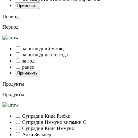
Применить
Период
Период
за последний месяц
за последние полгода
за год
ранее
Применить
Продукты
Продукты
Супрадин Кидс Рыбки
Супрадин Иммуно витамин С
Супрадин Кидс Иммуно
Алка-Зельцер