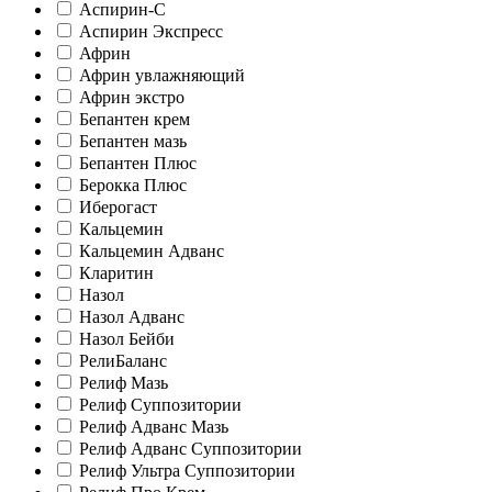
Аспирин-C
Аспирин Экспресс
Африн
Африн увлажняющий
Африн экстро
Бепантен крем
Бепантен мазь
Бепантен Плюс
Берокка Плюс
Иберогаст
Кальцемин
Кальцемин Адванс
Кларитин
Назол
Назол Адванс
Назол Бейби
РелиБаланс
Релиф Мазь
Релиф Суппозитории
Релиф Адванс Мазь
Релиф Адванс Суппозитории
Релиф Ультра Суппозитории