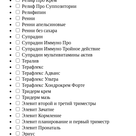
Релиф Про Крем
Релиф Про Суппозитории
Релифипин
Ренни
Ренни апельсиновые
Ренни без сахара
Супрадин
Супрадин Иммуно Про
Супрадин Иммуно Тройное действие
Супрадин мультивитамины актив
Тералив
Терафлекс
Терафлекс Адванс
Терафлекс Ультра
Терафлекс Хондрокрем Форте
Тридерм крем
Тридерм мазь
Элевит второй и третий триместры
Элевит Зачатие
Элевит Кормление
Элевит планирование и первый триместр
Элевит Пронаталь
Эриус