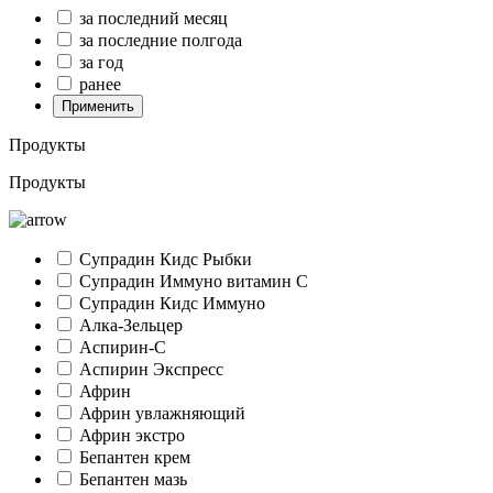
за последний месяц
за последние полгода
за год
ранее
Применить
Продукты
Продукты
Супрадин Кидс Рыбки
Супрадин Иммуно витамин С
Супрадин Кидс Иммуно
Алка-Зельцер
Аспирин-C
Аспирин Экспресс
Африн
Африн увлажняющий
Африн экстро
Бепантен крем
Бепантен мазь