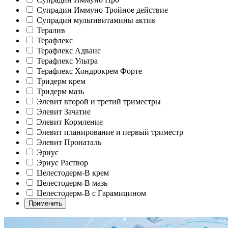
Супрадин Иммуно Тройное действие
Супрадин мультивитамины актив
Тералив
Терафлекс
Терафлекс Адванс
Терафлекс Ультра
Терафлекс Хондрокрем Форте
Тридерм крем
Тридерм мазь
Элевит второй и третий триместры
Элевит Зачатие
Элевит Кормление
Элевит планирование и первый триместр
Элевит Пронаталь
Эриус
Эриус Раствор
Целестодерм-В крем
Целестодерм-В мазь
Целестодерм-В с Гарамицином
Применить