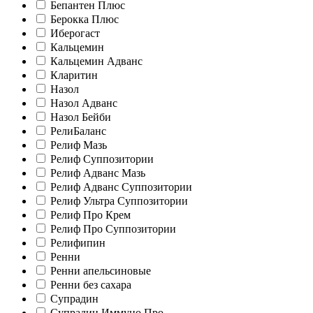
Бепантен Плюс
Берокка Плюс
Иберогаст
Кальцемин
Кальцемин Адванс
Кларитин
Назол
Назол Адванс
Назол Бейби
РелиБаланс
Релиф Мазь
Релиф Суппозитории
Релиф Адванс Мазь
Релиф Адванс Суппозитории
Релиф Ультра Суппозитории
Релиф Про Крем
Релиф Про Суппозитории
Релифипин
Ренни
Ренни апельсиновые
Ренни без сахара
Супрадин
Супрадин Иммуно Про