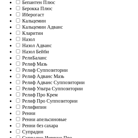
Бепантен Плюс
Берокка Плюс
Иберогаст
Кальцемин
Кальцемин Адванс
Кларитин
Назол
Назол Адванс
Назол Бейби
РелиБаланс
Релиф Мазь
Релиф Суппозитории
Релиф Адванс Мазь
Релиф Адванс Суппозитории
Релиф Ультра Суппозитории
Релиф Про Крем
Релиф Про Суппозитории
Релифипин
Ренни
Ренни апельсиновые
Ренни без сахара
Супрадин
Супрадин Иммуно Про