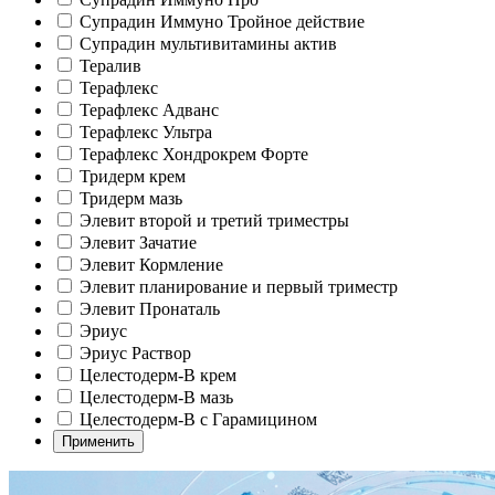
Супрадин Иммуно Тройное действие
Супрадин мультивитамины актив
Тералив
Терафлекс
Терафлекс Адванс
Терафлекс Ультра
Терафлекс Хондрокрем Форте
Тридерм крем
Тридерм мазь
Элевит второй и третий триместры
Элевит Зачатие
Элевит Кормление
Элевит планирование и первый триместр
Элевит Пронаталь
Эриус
Эриус Раствор
Целестодерм-В крем
Целестодерм-В мазь
Целестодерм-В с Гарамицином
Применить