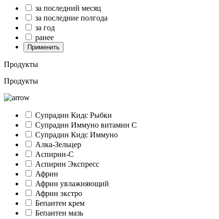
за последний месяц
за последние полгода
за год
ранее
Применить
Продукты
Продукты
Супрадин Кидс Рыбки
Супрадин Иммуно витамин С
Супрадин Кидс Иммуно
Алка-Зельцер
Аспирин-C
Аспирин Экспресс
Африн
Африн увлажняющий
Африн экстро
Бепантен крем
Бепантен мазь