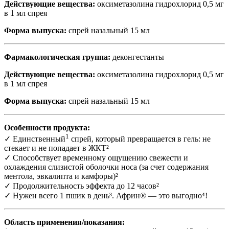
Действующие вещества:
оксиметазолина гидрохлорид 0,5 мг
в 1 мл спрея
Форма выпуска:
спрей назальный 15 мл
Фармакологическая группа:
деконгестанты
Действующие вещества:
оксиметазолина гидрохлорид 0,5 мг
в 1 мл спрея
Форма выпуска:
спрей назальный 15 мл
Особенности продукта:
1
✓ Единственный
спрей, который превращается в гель: не
стекает и не попадает в ЖКТ²
✓ Способствует временному ощущению свежести и
охлаждения слизистой оболочки носа (за счет содержания
ментола, эвкалипта и камфоры)²
✓ Продолжительность эффекта до 12 часов²
✓ Нужен всего 1 пшик в день³. Африн® — это выгодно
⁴
!
Область применения/показания: