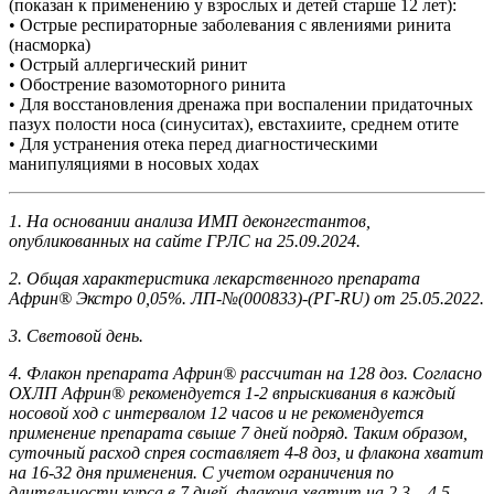
(показан к применению у взрослых и детей старше 12 лет):
• Острые респираторные заболевания с явлениями ринита
(насморка)
• Острый аллергический ринит
• Обострение вазомоторного ринита
• Для восстановления дренажа при воспалении придаточных
пазух полости носа (синуситах), евстахиите, среднем отите
• Для устранения отека перед диагностическими
манипуляциями в носовых ходах
1.
На основании анализа ИМП деконгестантов,
опубликованных на сайте ГРЛС на 25.09.2024.
2.
Общая характеристика лекарственного препарата
Африн® Экстро 0,05%. ЛП-№(000833)-(РГ-RU) от 25.05.2022.
3.
Световой день.
4.
Флакон препарата Африн® рассчитан на 128 доз. Согласно
ОХЛП Африн® рекомендуется 1-2 впрыскивания в каждый
носовой ход с интервалом 12 часов и не рекомендуется
применение препарата свыше 7 дней подряд. Таким образом,
суточный расход спрея составляет 4-8 доз, и флакона хватит
на 16-32 дня применения. С учетом ограничения по
длительности курса в 7 дней, флакона хватит на 2,3 – 4,5