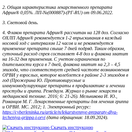
2.
Общая характеристика лекарственного препарата
Африн® 0,05%. ЛП-№(000887)-(РГ-RU) от 09.06.2022.
3.
Световой день.
4.
Флакон препарата Африн® рассчитан на 128 доз. Согласно
ОХЛП Африн® рекомендуется 1-2 впрыскивания в каждый
носовой ход с интервалом 12 часов и не рекомендуется
применение препарата свыше 7 дней подряд. Таким образом,
суточный расход спрея составляет 4-8 доз и флакона хватит
на 16-32 дня применения. С учетом ограничения по
длительности курса в 7 дней, флакона хватит на 2,3 – 4,5
эпизода, что соответствует средней частоте возникновения
ОРВИ у взрослых, которое колеблется в районе 2-3 эпизодов в
год (Прожерина Ю. Противовирусные и
иммуномодулирующие препараты в профилактике и лечении
простуды и гриппа. Ремедиум. Журнал о рынке лекарств и
медицинской технике. 2016; 6: 21-26). Мельникова И. Ю.,
Романцов М. Г. Лекарственные препараты для лечения гриппа
и ОРВИ. МС. 2012; 1. Электронный ресурс:
https://cyberleninka.ru/article/n/lekarstvennye-preparaty-dlya-
lecheniya-grippa-i-orvi
(дата обращения: 18.09.2024).
Скачать инструкцию