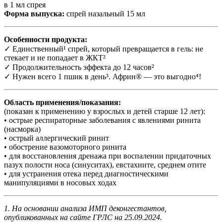
в 1 мл спрея
Форма выпуска:
спрей назальный 15 мл
Особенности продукта:
✓ Единственный¹ спрей, который превращается в гель: не
стекает и не попадает в ЖКТ²
✓ Продолжительность эффекта до 12 часов²
✓ Нужен всего 1 пшик в день³. Африн® — это выгодно
⁴
!
Область применения/показания:
(показан к применению у взрослых и детей старше 12 лет):
• острые респираторные заболевания с явлениями ринита
(насморка)
• острый аллергический ринит
• обострение вазомоторного ринита
• для восстановления дренажа при воспалении придаточных
пазух полости носа (синуситах), евстахиите, среднем отите
• для устранения отека перед диагностическими
манипуляциями в носовых ходах
1.
На основании анализа ИМП деконгестантов,
опубликованных на сайте ГРЛС на 25.09.2024.