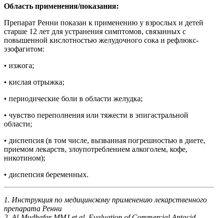
Область применения/показания:
Препарат Ренни показан к применению у взрослых и детей
старше 12 лет для устранения симптомов, связанных с
повышенной кислотностью желудочного сока и рефлюкс-
эзофагитом:
• изжога;
• кислая отрыжка;
• периодические боли в области желудка;
• чувство переполнения или тяжести в эпигастральной
области;
• диспепсия (в том числе, вызванная погрешностью в диете,
приемом лекарств, злоупотреблением алкоголем, кофе,
никотином);
• диспепсия беременных.
1.
Инструкция по медицинскому применению лекарственного
препарата Ренни
2.
Al-Mudhafar MMJ et al. Evaluation of Commercial Antacid