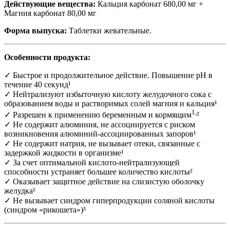
Действующие вещества:
Кальция карбонат 680,00 мг +
Магния карбонат 80,00 мг
Форма выпуска:
Таблетки жевательные.
Особенности продукта:
✓
Быстрое и продолжительное действие. Повышение pH в
течение 40 секунд¹
✓
Нейтрализуют избыточную кислоту желудочного сока с
образованием воды и растворимых солей магния и кальция¹
1,
✓
Разрешен к применению беременным и кормящим
²
✓
Не содержит алюминия, не ассоциируется с риском
возникновения алюминий-ассоциированных запоров¹
✓
Не содержит натрия, не вызывает отеки, связанные с
задержкой жидкости в организме¹
✓
За счет оптимальной кислото-нейтрализующей
способности устраняет большее количество кислоты²
✓
Оказывает защитное действие на слизистую оболочку
желудка¹
✓
Не вызывает синдром гиперпродукции соляной кислоты
(синдром «рикошета»)³