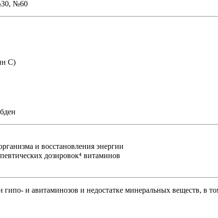
№30, №60
ин С)
ибден
рганизма и восстановления энергии
рапевтических дозировок
⁴
витаминов
гипо- и авитаминозов и недостатке минеральных веществ, в то