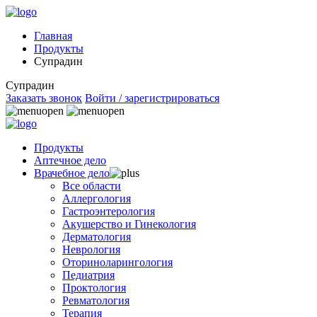
Главная
Продукты
Супрадин
Супрадин
Заказать звонок
Войти / зарегистрироваться
Продукты
Аптечное дело
Врачебное дело
Все области
Аллергология
Гастроэнтерология
Акушерство и Гинекология
Дерматология
Неврология
Оториноларингология
Педиатрия
Проктология
Ревматология
Терапия