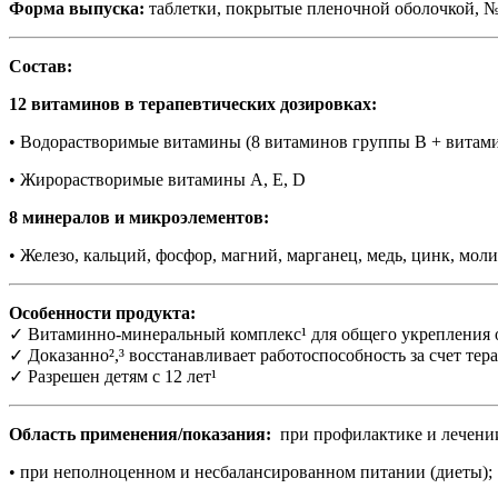
Форма выпуска:
таблетки, покрытые пленочной оболочкой, 
Состав:
12 витаминов в терапевтических дозировках:
• Водорастворимые витамины (8 витаминов группы В + витам
• Жирорастворимые витамины А, Е, D
8 минералов и микроэлементов:
• Железо, кальций, фосфор, магний, марганец, медь, цинк, мол
Особенности продукта:
✓ Витаминно-минеральный комплекс¹ для общего укрепления о
✓ Доказанно²,³ восстанавливает работоспособность за счет те
✓ Разрешен детям с 12 лет¹
Область применения/показания:
при профилактике и лечении 
• при неполноценном и несбалансированном питании (диеты);