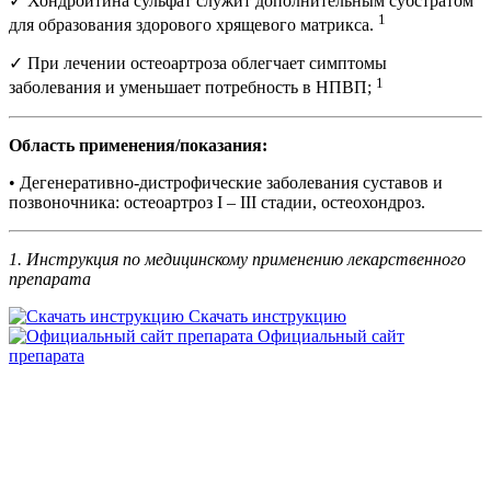
✓ Хондроитина сульфат служит дополнительным субстратом
1
для образования здорового хрящевого матрикса.
✓ При лечении остеоартроза облегчает симптомы
1
заболевания и уменьшает потребность в НПВП;
Область применения/показания:
• Дегенеративно-дистрофические заболевания суставов и
позвоночника: остеоартроз I – III стадии, остеохондроз.
1.
Инструкция по медицинскому применению лекарственного
препарата
Скачать инструкцию
Официальный сайт
препарата