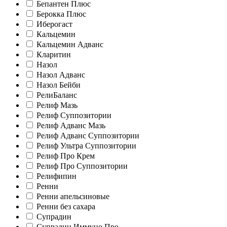
Бепантен Плюс
Берокка Плюс
Иберогаст
Кальцемин
Кальцемин Адванс
Кларитин
Назол
Назол Адванс
Назол Бейби
РелиБаланс
Релиф Мазь
Релиф Суппозитории
Релиф Адванс Мазь
Релиф Адванс Суппозитории
Релиф Ультра Суппозитории
Релиф Про Крем
Релиф Про Суппозитории
Релифипин
Ренни
Ренни апельсиновые
Ренни без сахара
Супрадин
Супрадин Иммуно Про