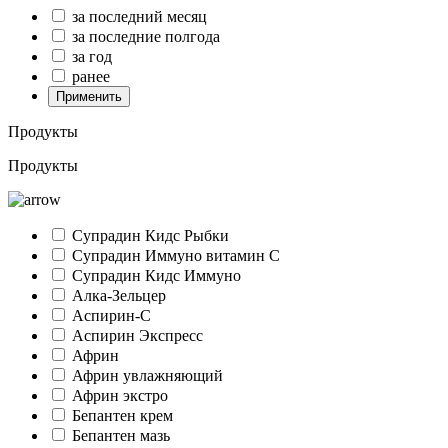
за последний месяц
за последние полгода
за год
ранее
Применить
Продукты
Продукты
Супрадин Кидс Рыбки
Супрадин Иммуно витамин С
Супрадин Кидс Иммуно
Алка-Зельцер
Аспирин-C
Аспирин Экспресс
Африн
Африн увлажняющий
Африн экстро
Бепантен крем
Бепантен мазь