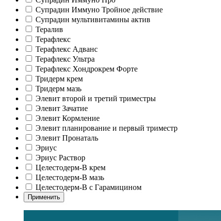
Супрадин Иммуно Тройное действие
Супрадин мультивитамины актив
Тералив
Терафлекс
Терафлекс Адванс
Терафлекс Ультра
Терафлекс Хондрокрем Форте
Тридерм крем
Тридерм мазь
Элевит второй и третий триместры
Элевит Зачатие
Элевит Кормление
Элевит планирование и первый триместр
Элевит Пронаталь
Эриус
Эриус Раствор
Целестодерм-В крем
Целестодерм-В мазь
Целестодерм-В с Гарамицином
Применить