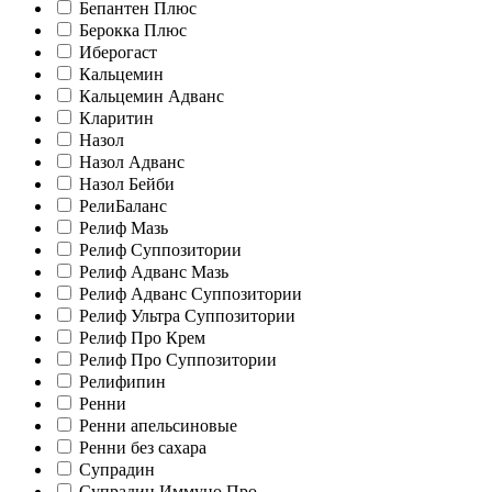
Бепантен Плюс
Берокка Плюс
Иберогаст
Кальцемин
Кальцемин Адванс
Кларитин
Назол
Назол Адванс
Назол Бейби
РелиБаланс
Релиф Мазь
Релиф Суппозитории
Релиф Адванс Мазь
Релиф Адванс Суппозитории
Релиф Ультра Суппозитории
Релиф Про Крем
Релиф Про Суппозитории
Релифипин
Ренни
Ренни апельсиновые
Ренни без сахара
Супрадин
Супрадин Иммуно Про