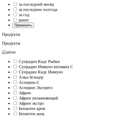
за последний месяц
за последние полгода
за год
ранее
Применить
Продукты
Продукты
Супрадин Кидс Рыбки
Супрадин Иммуно витамин С
Супрадин Кидс Иммуно
Алка-Зельцер
Аспирин-C
Аспирин Экспресс
Африн
Африн увлажняющий
Африн экстро
Бепантен крем
Бепантен мазь