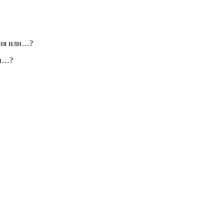
гия или…?
ли…?