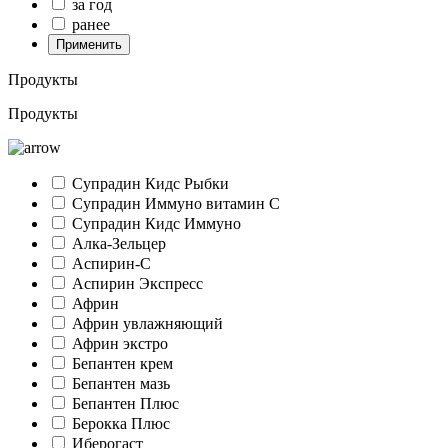
за год
ранее
Применить
Продукты
Продукты
Супрадин Кидс Рыбки
Супрадин Иммуно витамин С
Супрадин Кидс Иммуно
Алка-Зельцер
Аспирин-C
Аспирин Экспресс
Африн
Африн увлажняющий
Африн экстро
Бепантен крем
Бепантен мазь
Бепантен Плюс
Берокка Плюс
Иберогаст