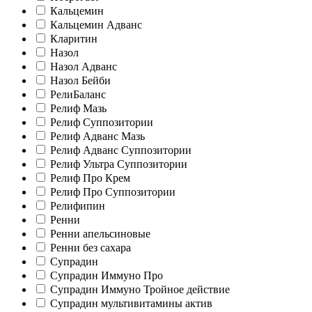
Кальцемин
Кальцемин Адванс
Кларитин
Назол
Назол Адванс
Назол Бейби
РелиБаланс
Релиф Мазь
Релиф Суппозитории
Релиф Адванс Мазь
Релиф Адванс Суппозитории
Релиф Ультра Суппозитории
Релиф Про Крем
Релиф Про Суппозитории
Релифипин
Ренни
Ренни апельсиновые
Ренни без сахара
Супрадин
Супрадин Иммуно Про
Супрадин Иммуно Тройное действие
Супрадин мультивитамины актив