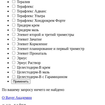
Тералив
Терафлекс
Терафлекс Адванс
Терафлекс Ультра
Терафлекс Хондрокрем Форте
Тридерм крем
Тридерм мазь
Элевит второй и третий триместры
Элевит Зачатие
Элевит Кормление
Элевит планирование и первый триместр
Элевит Пронаталь
Эриус
Эриус Раствор
Целестодерм-В крем
Целестодерм-В мазь
Целестодерм-В с Гарамицином
Применить
По вашему запросу ничего не найдено
О Bayer Академии