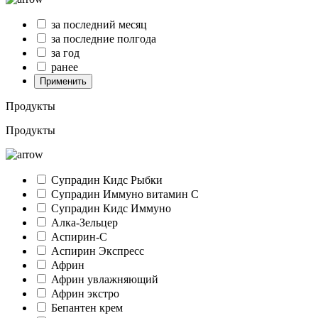
за последний месяц
за последние полгода
за год
ранее
Применить
Продукты
Продукты
Супрадин Кидс Рыбки
Супрадин Иммуно витамин С
Супрадин Кидс Иммуно
Алка-Зельцер
Аспирин-C
Аспирин Экспресс
Африн
Африн увлажняющий
Африн экстро
Бепантен крем