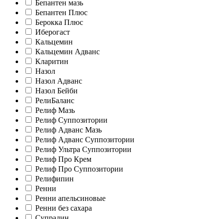
Бепантен мазь
Бепантен Плюс
Берокка Плюс
Иберогаст
Кальцемин
Кальцемин Адванс
Кларитин
Назол
Назол Адванс
Назол Бейби
РелиБаланс
Релиф Мазь
Релиф Суппозитории
Релиф Адванс Мазь
Релиф Адванс Суппозитории
Релиф Ультра Суппозитории
Релиф Про Крем
Релиф Про Суппозитории
Релифипин
Ренни
Ренни апельсиновые
Ренни без сахара
Супрадин