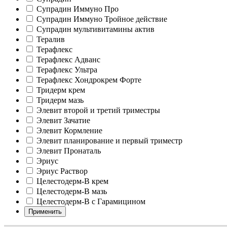
Супрадин Иммуно Про
Супрадин Иммуно Тройное действие
Супрадин мультивитамины актив
Тералив
Терафлекс
Терафлекс Адванс
Терафлекс Ультра
Терафлекс Хондрокрем Форте
Тридерм крем
Тридерм мазь
Элевит второй и третий триместры
Элевит Зачатие
Элевит Кормление
Элевит планирование и первый триместр
Элевит Пронаталь
Эриус
Эриус Раствор
Целестодерм-В крем
Целестодерм-В мазь
Целестодерм-В с Гарамицином
Применить