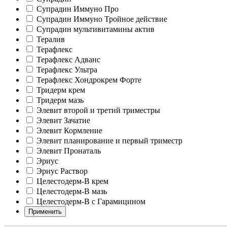
Супрадин Иммуно Про
Супрадин Иммуно Тройное действие
Супрадин мультивитамины актив
Тералив
Терафлекс
Терафлекс Адванс
Терафлекс Ультра
Терафлекс Хондрокрем Форте
Тридерм крем
Тридерм мазь
Элевит второй и третий триместры
Элевит Зачатие
Элевит Кормление
Элевит планирование и первый триместр
Элевит Пронаталь
Эриус
Эриус Раствор
Целестодерм-В крем
Целестодерм-В мазь
Целестодерм-В с Гарамицином
Применить