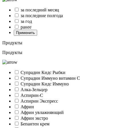
за последний месяц
за последние полгода
за год
ранее
Применить
Продукты
Продукты
Супрадин Кидс Рыбки
Супрадин Иммуно витамин С
Супрадин Кидс Иммуно
Алка-Зельцер
Аспирин-C
Аспирин Экспресс
Африн
Африн увлажняющий
Африн экстро
Бепантен крем