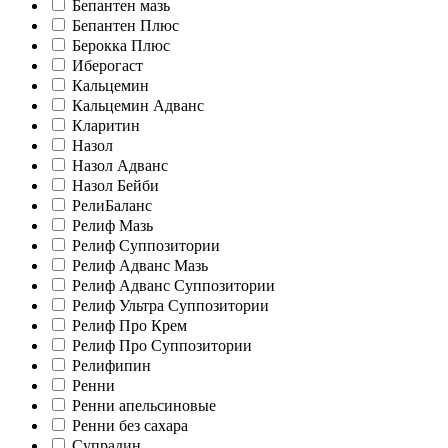
Бепантен мазь
Бепантен Плюс
Берокка Плюс
Иберогаст
Кальцемин
Кальцемин Адванс
Кларитин
Назол
Назол Адванс
Назол Бейби
РелиБаланс
Релиф Мазь
Релиф Суппозитории
Релиф Адванс Мазь
Релиф Адванс Суппозитории
Релиф Ультра Суппозитории
Релиф Про Крем
Релиф Про Суппозитории
Релифипин
Ренни
Ренни апельсиновые
Ренни без сахара
Супрадин