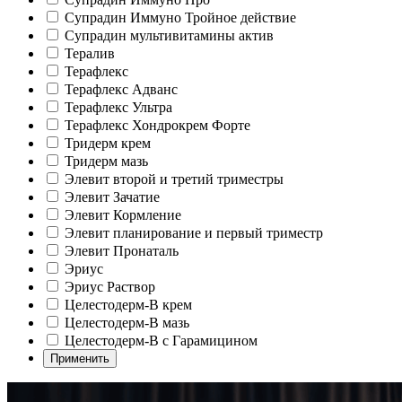
Супрадин Иммуно Тройное действие
Супрадин мультивитамины актив
Тералив
Терафлекс
Терафлекс Адванс
Терафлекс Ультра
Терафлекс Хондрокрем Форте
Тридерм крем
Тридерм мазь
Элевит второй и третий триместры
Элевит Зачатие
Элевит Кормление
Элевит планирование и первый триместр
Элевит Пронаталь
Эриус
Эриус Раствор
Целестодерм-В крем
Целестодерм-В мазь
Целестодерм-В с Гарамицином
Применить