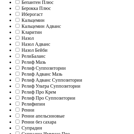
Бепантен Плюс
Берокка Плюс
Иберогаст
Кальцемин
Кальцемин Адванс
Кларитин
Назол
Назол Адванс
Назол Бейби
РелиБаланс
Релиф Мазь
Релиф Суппозитории
Релиф Адванс Мазь
Релиф Адванс Суппозитории
Релиф Ультра Суппозитории
Релиф Про Крем
Релиф Про Суппозитории
Релифипин
Ренни
Ренни апельсиновые
Ренни без сахара
Супрадин
Супрадин Иммуно Про