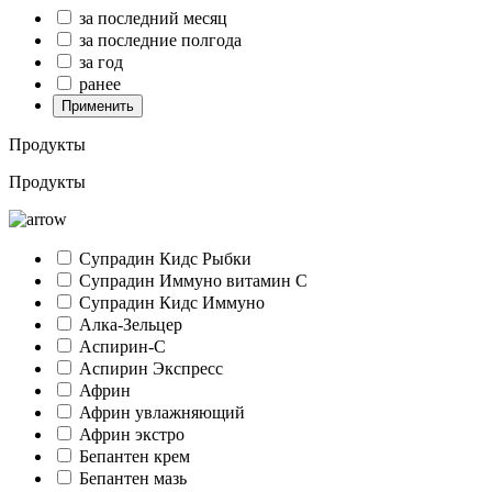
за последний месяц
за последние полгода
за год
ранее
Применить
Продукты
Продукты
Супрадин Кидс Рыбки
Супрадин Иммуно витамин С
Супрадин Кидс Иммуно
Алка-Зельцер
Аспирин-C
Аспирин Экспресс
Африн
Африн увлажняющий
Африн экстро
Бепантен крем
Бепантен мазь