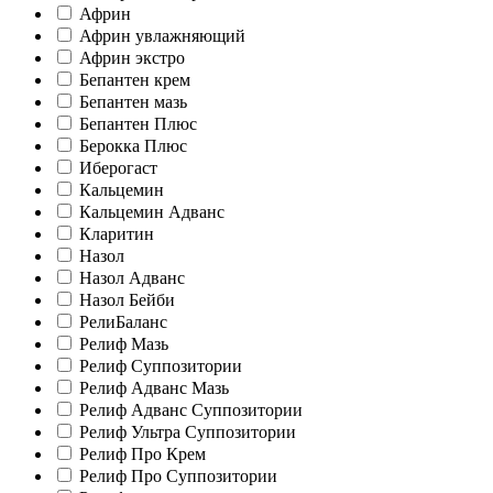
Африн
Африн увлажняющий
Африн экстро
Бепантен крем
Бепантен мазь
Бепантен Плюс
Берокка Плюс
Иберогаст
Кальцемин
Кальцемин Адванс
Кларитин
Назол
Назол Адванс
Назол Бейби
РелиБаланс
Релиф Мазь
Релиф Суппозитории
Релиф Адванс Мазь
Релиф Адванс Суппозитории
Релиф Ультра Суппозитории
Релиф Про Крем
Релиф Про Суппозитории