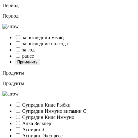
Период
Период
за последний месяц
за последние полгода
за год
ранее
Применить
Продукты
Продукты
Супрадин Кидс Рыбки
Супрадин Иммуно витамин С
Супрадин Кидс Иммуно
Алка-Зельцер
Аспирин-C
Аспирин Экспресс