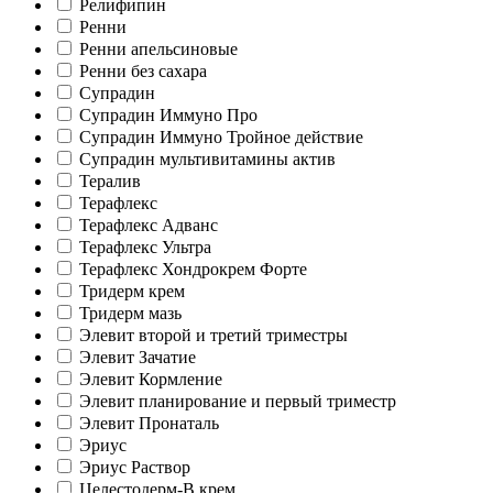
Релифипин
Ренни
Ренни апельсиновые
Ренни без сахара
Супрадин
Супрадин Иммуно Про
Супрадин Иммуно Тройное действие
Супрадин мультивитамины актив
Тералив
Терафлекс
Терафлекс Адванс
Терафлекс Ультра
Терафлекс Хондрокрем Форте
Тридерм крем
Тридерм мазь
Элевит второй и третий триместры
Элевит Зачатие
Элевит Кормление
Элевит планирование и первый триместр
Элевит Пронаталь
Эриус
Эриус Раствор
Целестодерм-В крем