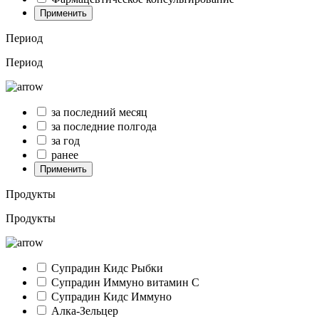
Применить
Период
Период
за последний месяц
за последние полгода
за год
ранее
Применить
Продукты
Продукты
Супрадин Кидс Рыбки
Супрадин Иммуно витамин С
Супрадин Кидс Иммуно
Алка-Зельцер