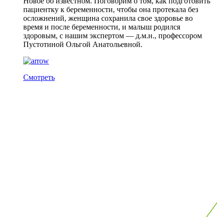
Новое об известном. Поговорим о том, как подготовить
пациентку к беременности, чтобы она протекала без
осложнений, женщина сохранила свое здоровье во
время и после беременности, и малыш родился
здоровым, с нашим экспертом — д.м.н., профессором
Пустотиной Ольгой Анатольевной.
Смотреть