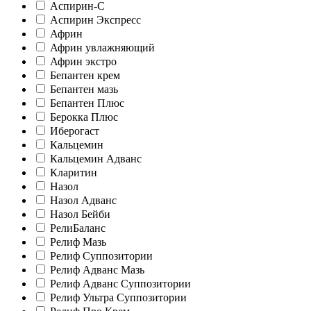
Аспирин-C
Аспирин Экспресс
Африн
Африн увлажняющий
Африн экстро
Бепантен крем
Бепантен мазь
Бепантен Плюс
Берокка Плюс
Иберогаст
Кальцемин
Кальцемин Адванс
Кларитин
Назол
Назол Адванс
Назол Бейби
РелиБаланс
Релиф Мазь
Релиф Суппозитории
Релиф Адванс Мазь
Релиф Адванс Суппозитории
Релиф Ультра Суппозитории