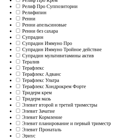
Релиф Про Крем
Релиф Про Суппозитории
Релифипин
Ренни
Ренни апельсиновые
Ренни без сахара
Супрадин
Супрадин Иммуно Про
Супрадин Иммуно Тройное действие
Супрадин мультивитамины актив
Тералив
Терафлекс
Терафлекс Адванс
Терафлекс Ультра
Терафлекс Хондрокрем Форте
Тридерм крем
Тридерм мазь
Элевит второй и третий триместры
Элевит Зачатие
Элевит Кормление
Элевит планирование и первый триместр
Элевит Пронаталь
Эриус