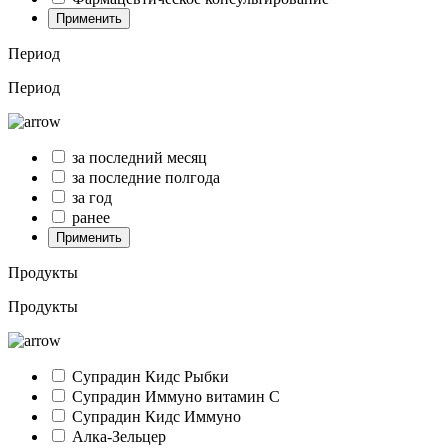
Применить
Период
Период
за последний месяц
за последние полгода
за год
ранее
Применить
Продукты
Продукты
Супрадин Кидс Рыбки
Супрадин Иммуно витамин С
Супрадин Кидс Иммуно
Алка-Зельцер