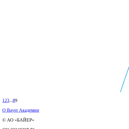
1
2
3
...
8
9
О Bayer Академии
© АО «БАЙЕР»