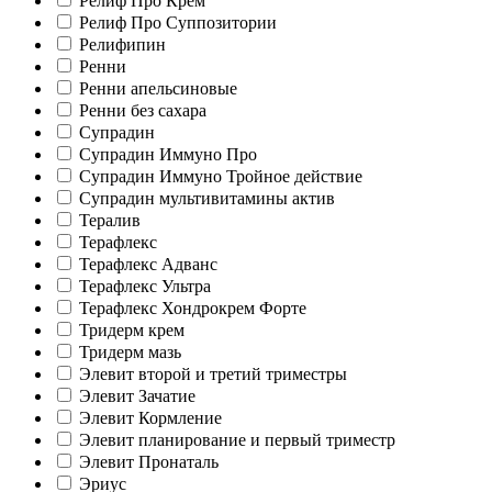
Релиф Про Крем
Релиф Про Суппозитории
Релифипин
Ренни
Ренни апельсиновые
Ренни без сахара
Супрадин
Супрадин Иммуно Про
Супрадин Иммуно Тройное действие
Супрадин мультивитамины актив
Тералив
Терафлекс
Терафлекс Адванс
Терафлекс Ультра
Терафлекс Хондрокрем Форте
Тридерм крем
Тридерм мазь
Элевит второй и третий триместры
Элевит Зачатие
Элевит Кормление
Элевит планирование и первый триместр
Элевит Пронаталь
Эриус