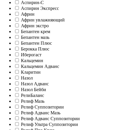
Аспирин-C
Аспирин Экспресс
Африн
Африн увлажняющий
Африн экстро
Бепантен крем
Бепантен мазь
Бепантен Плюс
Берокка Плюс
Иберогаст
Кальцемин
Кальцемин Адванс
Кларитин
Назол
Назол Адванс
Назол Бейби
РелиБаланс
Релиф Мазь
Релиф Суппозитории
Релиф Адванс Мазь
Релиф Адванс Суппозитории
Релиф Ультра Суппозитории