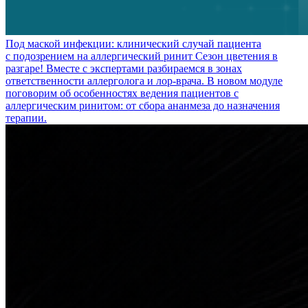
Под маской инфекции: клинический случай пациента
с подозрением на аллергический ринит
Сезон цветения в
разгаре! Вместе с экспертами разбираемся в зонах
ответственности аллерголога и лор-врача. В новом модуле
поговорим об особенностях ведения пациентов с
аллергическим ринитом: от сбора ананмеза до назначения
терапии.