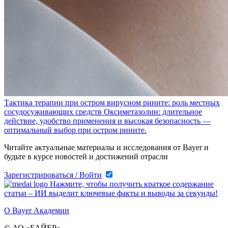
Тактика терапии при остром вирусном рините: роль местных
сосудосуживающих средств
Оксиметазолин: длительное
действие, удобство применения и высокая безопасность —
оптимальный выбор при остром рините.
Читайте актуальные материалы и исследования от Bayer и
будьте в курсе новостей и достижений отрасли
Зарегистрироваться / Войти
Нажмите, чтобы получить краткое содержание
статьи – ИИ выделит ключевые факты и выводы за секунды!
О Bayer Академии
© АО «БАЙЕР»