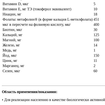
Витамин D, мкг
5
Витамин Е, мг ТЭ (токоферол эквивалент)
10
Ниацин, мг
18
Фолаты: метафолин®️ (в форме кальция L-метилфолата)
451
мкг в пересчете на фолиевую кислоту, мкг
400
Биотин, мкг
30
Кальций, мг
125
Магний, мг
100
Железо, мг
14
Медь, мг
1
Йод, мкг
150
Цинк, мг
11
Марганец, мг
2
Селен, мкг
60
Область применения/показания:
• Для реализации населению в качестве биологически активно