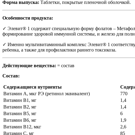
Форма выпуска:
Таблетки, покрытые пленочной оболочкой.
Особенности продукта:
✓
Элевит® 1 содержит специальную форму фолатов – Метафол
формирование здоровой иммунной системы, и железо для полн
✓
Именно мультивитаминный комплекс Элевит® 1 соответствуе
ребенка, а также для профилактики раннего токсикоза.
Действующие вещества:
= состав
Состав:
Содержащиеся нутриенты
Содерж
Витамин А, мкг РЭ (ретинол эквивалент)
770
Витамин В1, мг
1,4
Витамин В2, мг
1,4
Витамин В5, мг
6
Витамин В6, мг
1,9
Витамин В12, мкг
2,6
Витамин С, мг
85