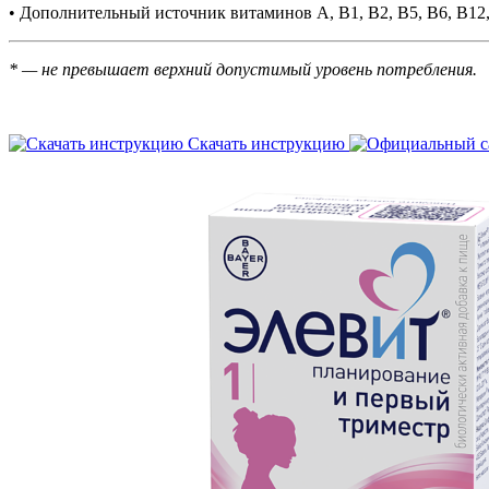
• Дополнительный источник витаминов А, В1, В2, В5, В6, В12, 
* — не превышает верхний допустимый уровень потребления.
Скачать инструкцию