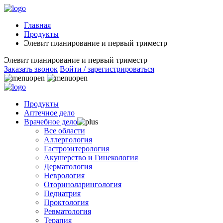
Главная
Продукты
Элевит планирование и первый триместр
Элевит планирование и первый триместр
Заказать звонок
Войти / зарегистрироваться
Продукты
Аптечное дело
Врачебное дело
Все области
Аллергология
Гастроэнтерология
Акушерство и Гинекология
Дерматология
Неврология
Оториноларингология
Педиатрия
Проктология
Ревматология
Терапия