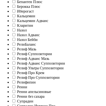
Бепантен Плюс
Берокка Плюс
Иберогаст
Кальцемин
Кальцемин Адванс
Кларитин
Назол
Назол Адванс
Назол Бейби
РелиБаланс
Релиф Мазь
Релиф Суппозитории
Релиф Адванс Мазь
Релиф Адванс Суппозитории
Релиф Ультра Суппозитории
Релиф Про Крем
Релиф Про Суппозитории
Релифипин
Ренни
Ренни апельсиновые
Ренни без сахара
Супрадин
Супрадин Иммуно Про