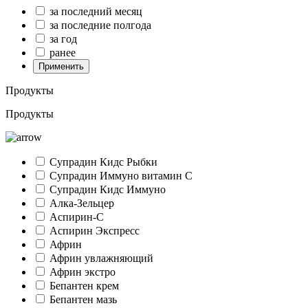
за последний месяц
за последние полгода
за год
ранее
Применить
Продукты
Продукты
Супрадин Кидс Рыбки
Супрадин Иммуно витамин С
Супрадин Кидс Иммуно
Алка-Зельцер
Аспирин-C
Аспирин Экспресс
Африн
Африн увлажняющий
Африн экстро
Бепантен крем
Бепантен мазь