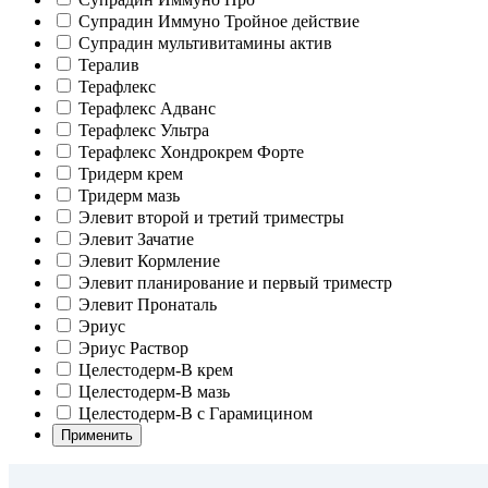
Супрадин Иммуно Тройное действие
Супрадин мультивитамины актив
Тералив
Терафлекс
Терафлекс Адванс
Терафлекс Ультра
Терафлекс Хондрокрем Форте
Тридерм крем
Тридерм мазь
Элевит второй и третий триместры
Элевит Зачатие
Элевит Кормление
Элевит планирование и первый триместр
Элевит Пронаталь
Эриус
Эриус Раствор
Целестодерм-В крем
Целестодерм-В мазь
Целестодерм-В с Гарамицином
Применить