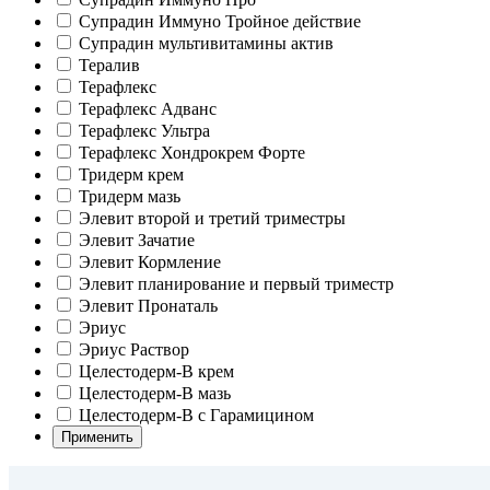
Супрадин Иммуно Тройное действие
Супрадин мультивитамины актив
Тералив
Терафлекс
Терафлекс Адванс
Терафлекс Ультра
Терафлекс Хондрокрем Форте
Тридерм крем
Тридерм мазь
Элевит второй и третий триместры
Элевит Зачатие
Элевит Кормление
Элевит планирование и первый триместр
Элевит Пронаталь
Эриус
Эриус Раствор
Целестодерм-В крем
Целестодерм-В мазь
Целестодерм-В с Гарамицином
Применить