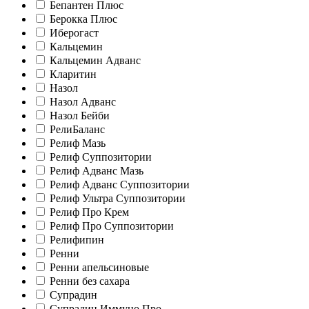
Бепантен Плюс
Берокка Плюс
Иберогаст
Кальцемин
Кальцемин Адванс
Кларитин
Назол
Назол Адванс
Назол Бейби
РелиБаланс
Релиф Мазь
Релиф Суппозитории
Релиф Адванс Мазь
Релиф Адванс Суппозитории
Релиф Ультра Суппозитории
Релиф Про Крем
Релиф Про Суппозитории
Релифипин
Ренни
Ренни апельсиновые
Ренни без сахара
Супрадин
Супрадин Иммуно Про