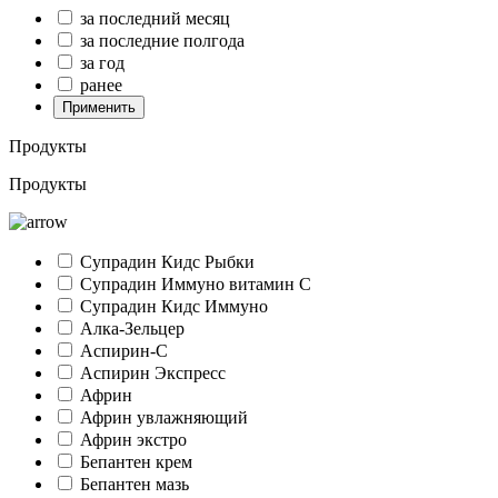
за последний месяц
за последние полгода
за год
ранее
Применить
Продукты
Продукты
Супрадин Кидс Рыбки
Супрадин Иммуно витамин С
Супрадин Кидс Иммуно
Алка-Зельцер
Аспирин-C
Аспирин Экспресс
Африн
Африн увлажняющий
Африн экстро
Бепантен крем
Бепантен мазь