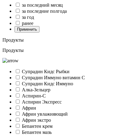
за последний месяц
за последние полгода
за год
ранее
Применить
Продукты
Продукты
Супрадин Кидс Рыбки
Супрадин Иммуно витамин С
Супрадин Кидс Иммуно
Алка-Зельцер
Аспирин-C
Аспирин Экспресс
Африн
Африн увлажняющий
Африн экстро
Бепантен крем
Бепантен мазь