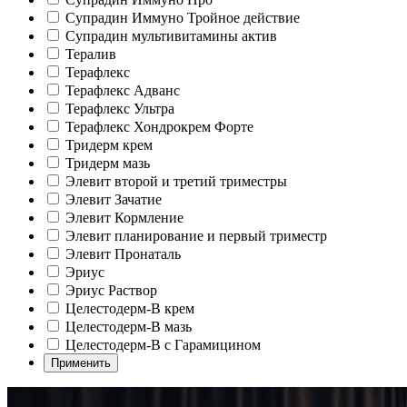
Супрадин Иммуно Тройное действие
Супрадин мультивитамины актив
Тералив
Терафлекс
Терафлекс Адванс
Терафлекс Ультра
Терафлекс Хондрокрем Форте
Тридерм крем
Тридерм мазь
Элевит второй и третий триместры
Элевит Зачатие
Элевит Кормление
Элевит планирование и первый триместр
Элевит Пронаталь
Эриус
Эриус Раствор
Целестодерм-В крем
Целестодерм-В мазь
Целестодерм-В с Гарамицином
Применить