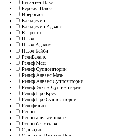
Бепантен Плюс
Берокка Плюс
Иберогаст
Кальцемин
Кальцемин Адванс
Кларитин
Назол
Назол Адванс
Назол Бейби
РелиБаланс
Релиф Мазь
Релиф Суппозитории
Релиф Адванс Мазь
Релиф Адванс Суппозитории
Релиф Ультра Суппозитории
Релиф Про Крем
Релиф Про Суппозитории
Релифипин
Ренни
Ренни апельсиновые
Ренни без сахара
Супрадин
Супрадин Иммуно Про