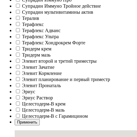
Супрадин Иммуно Тройное действие
Супрадин мультивитамины актив
Тералив
Терафлекс
Терафлекс Адванс
Терафлекс Ультра
Терафлекс Хондрокрем Форте
Тридерм крем
Тридерм мазь
Элевит второй и третий триместры
Элевит Зачатие
Элевит Кормление
Элевит планирование и первый триместр
Элевит Пронаталь
Эриус
Эриус Раствор
Целестодерм-В крем
Целестодерм-В мазь
Целестодерм-В с Гарамицином
Применить