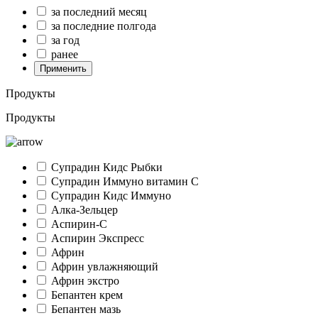
за последний месяц
за последние полгода
за год
ранее
Применить
Продукты
Продукты
Супрадин Кидс Рыбки
Супрадин Иммуно витамин С
Супрадин Кидс Иммуно
Алка-Зельцер
Аспирин-C
Аспирин Экспресс
Африн
Африн увлажняющий
Африн экстро
Бепантен крем
Бепантен мазь