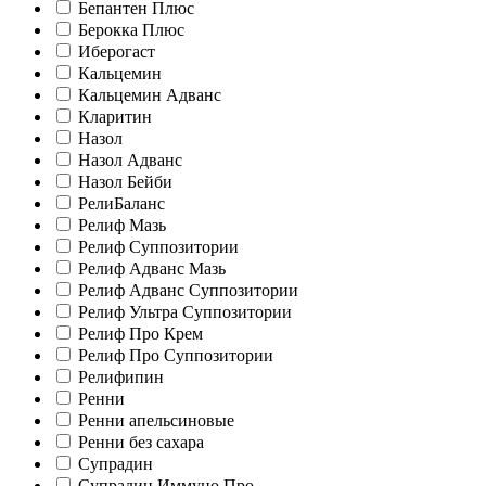
Бепантен Плюс
Берокка Плюс
Иберогаст
Кальцемин
Кальцемин Адванс
Кларитин
Назол
Назол Адванс
Назол Бейби
РелиБаланс
Релиф Мазь
Релиф Суппозитории
Релиф Адванс Мазь
Релиф Адванс Суппозитории
Релиф Ультра Суппозитории
Релиф Про Крем
Релиф Про Суппозитории
Релифипин
Ренни
Ренни апельсиновые
Ренни без сахара
Супрадин
Супрадин Иммуно Про